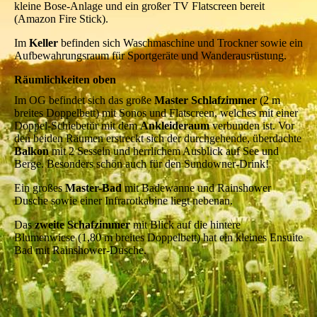
kleine Bose-Anlage und ein großer TV Flatscreen bereit
(Amazon Fire Stick).
Im
Keller
befinden sich Waschmaschine und Trockner sowie ein
Aufbewahrungsraum für Sportgeräte und Wanderausrüstung.
Räumlichkeiten oben
Im OG befindet sich das große
Master Schlafzimmer
(2 m
breites Doppelbett) mit Sonos und Flatscreen, welches mit einer
Doppel-Schiebetür mit dem
Ankleideraum
verbunden ist. Vor
den beiden Räumen erstreckt sich der durchgehende, überdachte
Balkon
mit 2 Sesseln und herrlichem Ausblick auf See und
Berge. Besonders schön auch für den Sundowner-Drink!
Ein großes
Master-Bad
mit Badewanne und Rainshower
Dusche sowie einer Infrarotkabine liegt nebenan.
Das
zweite Schafzimmer
mit Blick auf die hintere
Blumenwiese (1,80 m breites Doppelbett) hat ein kleines Ensuite
Bad mit Rainshower-Dusche.