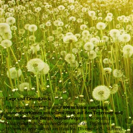
02_IMG_3145_1
Lage und Grundstück
Das Seechalet ***** liegt auf
800 m Höhe
ganztägig
sonnenbeschienen mit vollem Blick auf den Tegernsee und
die umliegenden Berge. Wanderwege
zur Neureuth, zur
Galaun und zum Schlierseegebiet sowie der Tegernseer
Höhenweg gehen direkt am Haus los. Diverse Golf-, Ski- und