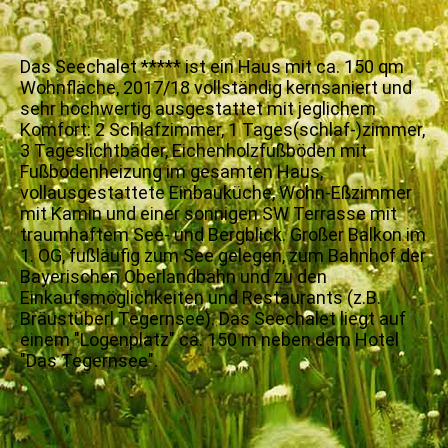
Das Seechalet ***** ist ein Haus mit ca. 150 qm
Wohnfläche, 2017/18 vollständig kernsaniert und
sehr hochwertig ausgestattet mit jeglichem
Komfort: 2 Schlafzimmer, 1 Tages(schlaf-)zimmer,
3 Tageslichtbäder, Eichenholzfußböden mit
Fußbodenheizung im gesamten Haus,
vollausgestattete Einbauküche, Wohn-Eßzimmer
mit Kamin und einer sonnigen SW Terrasse mit
traumhaftem See- und Bergblick. Großer Balkon im
1. OG, fußläufig zum See gelegen, zum Bahnhof der
Bayerischen Oberlandbahn und zu den
Einkaufsmöglichkeiten und Restaurants (z.B.
Bräustüberl Tegernsee). Das Seechalet liegt auf
einem "Logenplatz" ca. 150 m neben dem Hotel
"Das Tegernsee".