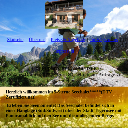
Startseite
Über uns
Preise & Angebote
Ihr Weg zu uns
Impressum
Logenplatz am Tegernsee
Privates Domizil ***** mit 180 ° Blick auf Anfrage zu
vermieten
Herzlich willkommen im 5-Sterne Seechalet*****(DTV
Zertifizierung)!
Erleben Sie Seemomente! Das Seechalet befindet sich in
einer Hanglage (Süd/Südwest) über der Stadt Tegernsee mit
Panoramablick auf den See und die umliegenden Berge.