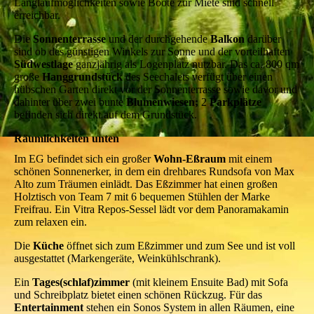
Langlaufmöglichkeiten sowie Boote zur Miete sind schnell
erreichbar.
Die
Sonnenterrasse
und der durchgehende
Balkon
darüber
sind ob des günstigen Winkels zur Sonne und der vorteilhaften
Südwestlage
ganzjährig als Logenplatz nutzbar. Das ca. 800 qm
große
Hanggrundstück
des Seechalets verfügt über einen
hübschen Garten direkt vor der Sonnenterrasse sowie davor und
dahinter über zwei bunte
Blumenwiesen;
2
Parkplätze
befinden sich direkt auf dem Grundstück.
Räumlichkeiten unten
Im EG befindet sich ein großer
Wohn-Eßraum
mit einem
schönen Sonnenerker, in dem ein drehbares Rundsofa von Max
Alto zum Träumen einlädt. Das Eßzimmer hat einen großen
Holztisch von Team 7 mit 6 bequemen Stühlen der Marke
Freifrau. Ein Vitra Repos-Sessel lädt vor dem Panoramakamin
zum relaxen ein.
Die
Küche
öffnet sich zum Eßzimmer und zum See und ist voll
ausgestattet (Markengeräte, Weinkühlschrank).
Ein
Tages(schlaf)zimmer
(mit kleinem Ensuite Bad)
mit Sofa
und Schreibplatz bietet einen schönen Rückzug. Für das
Entertainment
stehen ein Sonos System in allen Räumen, eine