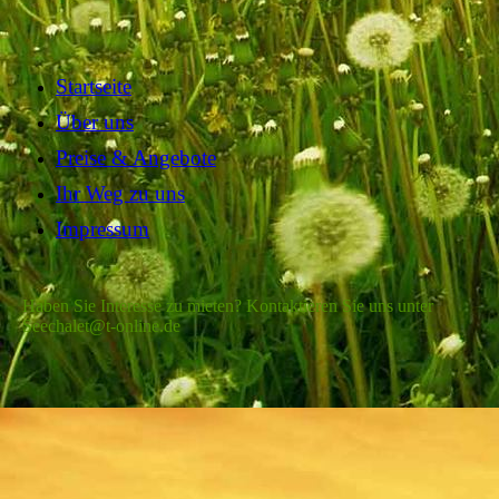
Startseite
Über uns
Preise & Angebote
Ihr Weg zu uns
Impressum
Haben Sie Interesse zu mieten? Kontaktieren Sie uns unter
Seechalet@t-online.de